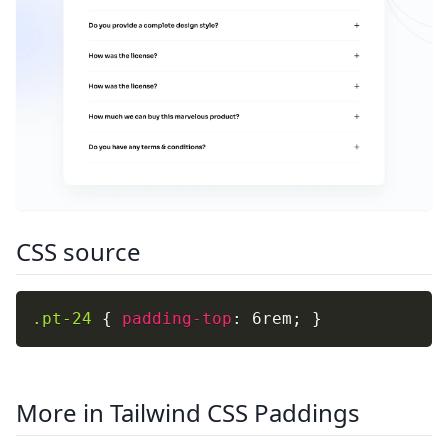
CSS source
.pt-24
{
padding-top
:
 6rem
;
}
More in Tailwind CSS Paddings