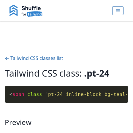
← Tailwind CSS classes list
Tailwind CSS class:
.pt-24
<
span
class
=
"
pt-24 inline-block bg-teal-4
Preview