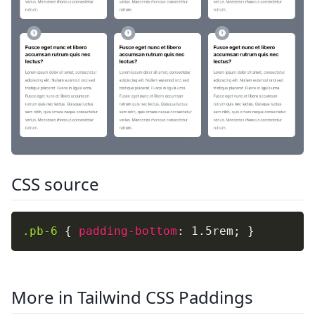
CSS source
.pb-6
{
padding-bottom
:
 1.5rem
;
}
More in Tailwind CSS Paddings