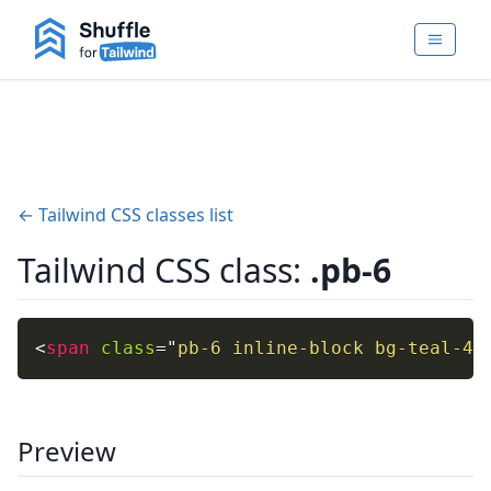
← Tailwind CSS classes list
Tailwind CSS class:
.pb-6
<
span
class
=
"
pb-6 inline-block bg-teal-40
Preview