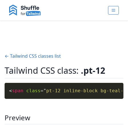
← Tailwind CSS classes list
Tailwind CSS class:
.pt-12
<
span
class
=
"
pt-12 inline-block bg-teal-4
Preview