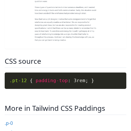
CSS source
.pt-12
{
padding-top
:
 3rem
;
}
More in Tailwind CSS Paddings
.p-0