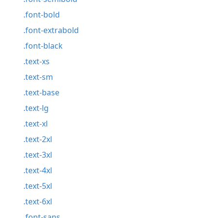
.font-bold
.font-extrabold
.font-black
.text-xs
.text-sm
.text-base
.text-lg
.text-xl
.text-2xl
.text-3xl
.text-4xl
.text-5xl
.text-6xl
.font-sans