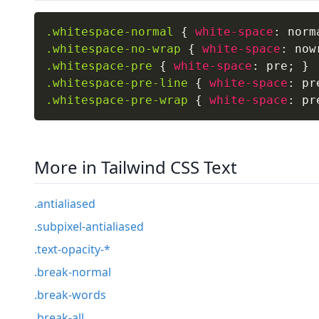
.whitespace-normal
{
white-space
:
 norm
.whitespace-no-wrap
{
white-space
:
 now
.whitespace-pre
{
white-space
:
 pre
;
}
.whitespace-pre-line
{
white-space
:
 pr
.whitespace-pre-wrap
{
white-space
:
 pr
More in Tailwind CSS Text
.antialiased
.subpixel-antialiased
.text-opacity-*
.break-normal
.break-words
.break-all