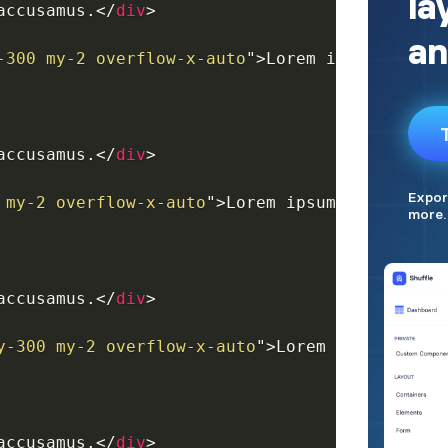
accusamus.
</
div
>
-300 my-2 overflow-x-auto
"
>
Lorem ipsum dolor 
accusamus.
</
div
>
 my-2 overflow-x-auto
"
>
Lorem ipsum dolor sit 
accusamus.
</
div
>
y-300 my-2 overflow-x-auto
"
>
Lorem ipsum dolor
accusamus.
</
div
>