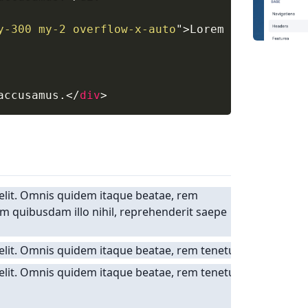
y-300 my-2 overflow-x-auto
"
>
Lorem ipsum dolor
accusamus.
</
div
>
 elit. Omnis quidem itaque beatae, rem
m quibusdam illo nihil, reprehenderit saepe
 elit. Omnis quidem itaque beatae, rem tenetur quia iure,
elit. Omnis quidem itaque beatae, rem tenetur quia iure,
