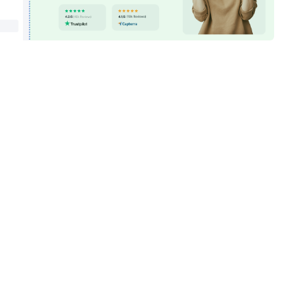
 sit amet, consectetur adipisicing elit. Omni
 eum natus enim maxime laudantium quibusdam illo nihil, r