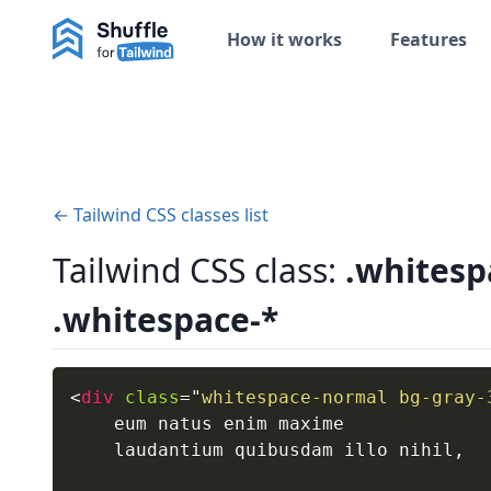
How it works
Features
← Tailwind CSS classes list
Tailwind CSS class:
.whitesp
.whitespace-*
<
div
class
=
"
whitespace-normal bg-gray-
    eum natus enim maxime

    laudantium quibusdam illo nihil,
