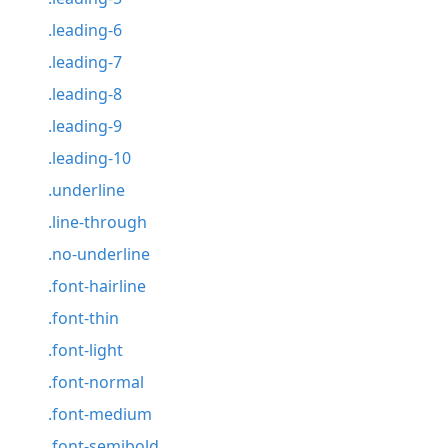
.leading-6
.leading-7
.leading-8
.leading-9
.leading-10
.underline
.line-through
.no-underline
.font-hairline
.font-thin
.font-light
.font-normal
.font-medium
.font-semibold