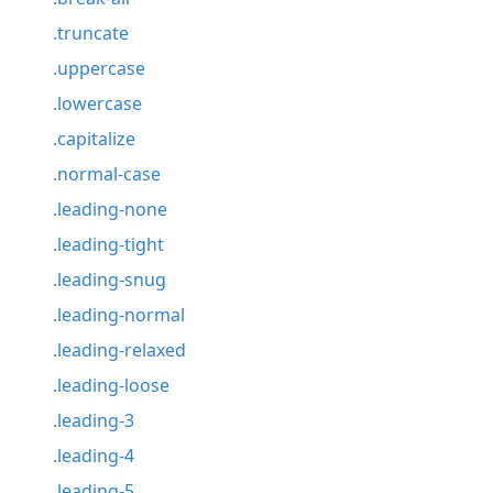
.truncate
.uppercase
.lowercase
.capitalize
.normal-case
.leading-none
.leading-tight
.leading-snug
.leading-normal
.leading-relaxed
.leading-loose
.leading-3
.leading-4
.leading-5