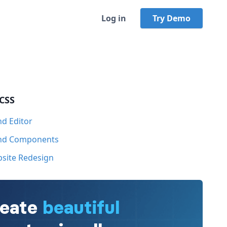
Log in
Try Demo
 CSS
nd Editor
ind Components
bsite Redesign
it amet, consectetur adipisicing elit. Omnis 