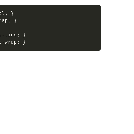
al
;
}
rap
;
}
e-line
;
}
e-wrap
;
}