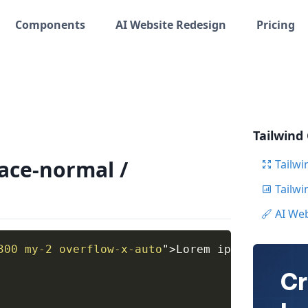
Components
AI Website Redesign
Pricing
Tailwind
ace-normal /
Tailwi
Tailw
AI We
300 my-2 overflow-x-auto
"
>
Lorem ipsum dolor s